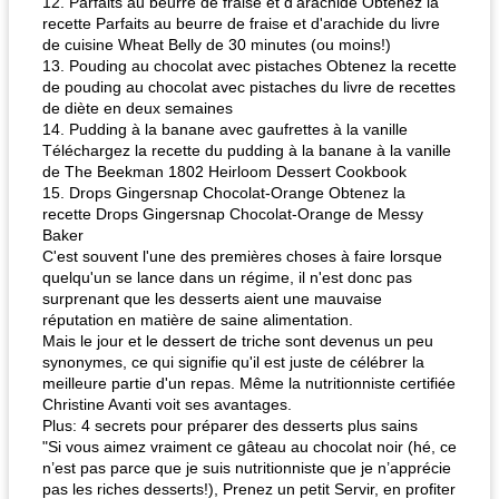
12. Parfaits au beurre de fraise et d'arachide Obtenez la
recette Parfaits au beurre de fraise et d'arachide du livre
de cuisine Wheat Belly de 30 minutes (ou moins!)
13. Pouding au chocolat avec pistaches Obtenez la recette
de pouding au chocolat avec pistaches du livre de recettes
de diète en deux semaines
14. Pudding à la banane avec gaufrettes à la vanille
Téléchargez la recette du pudding à la banane à la vanille
de The Beekman 1802 Heirloom Dessert Cookbook
15. Drops Gingersnap Chocolat-Orange Obtenez la
recette Drops Gingersnap Chocolat-Orange de Messy
Baker
C'est souvent l'une des premières choses à faire lorsque
quelqu'un se lance dans un régime, il n'est donc pas
surprenant que les desserts aient une mauvaise
réputation en matière de saine alimentation.
Mais le jour et le dessert de triche sont devenus un peu
synonymes, ce qui signifie qu'il est juste de célébrer la
meilleure partie d'un repas. Même la nutritionniste certifiée
Christine Avanti voit ses avantages.
Plus: 4 secrets pour préparer des desserts plus sains
"Si vous aimez vraiment ce gâteau au chocolat noir (hé, ce
n’est pas parce que je suis nutritionniste que je n’apprécie
pas les riches desserts!), Prenez un petit Servir, en profiter