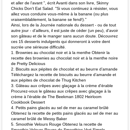
et aller de l'avant ", écrit Avanti dans son livre, Skinny
Chicks Don't Eat Salad. "Si vous continuez à résister, vous
allez vous conduire vous-même à la banane (ou plus
vraisemblablement, la banane se fend!)."
Ainsi, lors de la Journée nationale du dessert - ou de tout
autre jour - d'ailleurs, il est juste de céder (un peu), d'avoir
son gâteau et de le manger sans aucun doute. Découvrez
ces 15 desserts indulgents qui donneront à votre dent
sucrée une sérieuse difficulté.
1. Brownies au chocolat noir et à la menthe Obtenir la
recette des brownies au chocolat noir et à la menthe noire
de Pretty Delicious
2. Biscuits aux pépites de chocolat et au beurre d’amande
Téléchargez la recette de biscuits au beurre d’amande et
aux pépites de chocolat de Thug Kitchen
3. Gâteau aux crêpes avec glaçage à la crème d'érable
Procurez-vous le gâteau aux crêpes avec glaçage à la
crème à l'érable de The Beekman 1802 Heirloom
Cookbook Dessert
4. Petits pains glacés au sel de mer au caramel brûlé
Obtenez la recette de petits pains glacés au sel de mer au
caramel brûlé de Messy Baker
5. Smoothie Velours Rouge Obtenez la recette de
Smoothie Velours Rouge de Smoothies Vert Simple