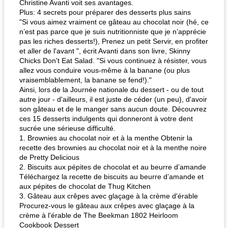
Christine Avanti voit ses avantages.
Plus: 4 secrets pour préparer des desserts plus sains
"Si vous aimez vraiment ce gâteau au chocolat noir (hé, ce
n’est pas parce que je suis nutritionniste que je n’apprécie
pas les riches desserts!), Prenez un petit Servir, en profiter
et aller de l'avant ", écrit Avanti dans son livre, Skinny
Chicks Don't Eat Salad. "Si vous continuez à résister, vous
allez vous conduire vous-même à la banane (ou plus
vraisemblablement, la banane se fend!)."
Ainsi, lors de la Journée nationale du dessert - ou de tout
autre jour - d'ailleurs, il est juste de céder (un peu), d'avoir
son gâteau et de le manger sans aucun doute. Découvrez
ces 15 desserts indulgents qui donneront à votre dent
sucrée une sérieuse difficulté.
1. Brownies au chocolat noir et à la menthe Obtenir la
recette des brownies au chocolat noir et à la menthe noire
de Pretty Delicious
2. Biscuits aux pépites de chocolat et au beurre d’amande
Téléchargez la recette de biscuits au beurre d’amande et
aux pépites de chocolat de Thug Kitchen
3. Gâteau aux crêpes avec glaçage à la crème d'érable
Procurez-vous le gâteau aux crêpes avec glaçage à la
crème à l'érable de The Beekman 1802 Heirloom
Cookbook Dessert