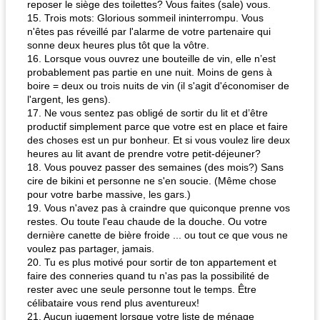
reposer le siège des toilettes? Vous faites (sale) vous.
15. Trois mots: Glorious sommeil ininterrompu. Vous
n'êtes pas réveillé par l'alarme de votre partenaire qui
sonne deux heures plus tôt que la vôtre.
16. Lorsque vous ouvrez une bouteille de vin, elle n’est
probablement pas partie en une nuit. Moins de gens à
boire = deux ou trois nuits de vin (il s'agit d'économiser de
l'argent, les gens).
17. Ne vous sentez pas obligé de sortir du lit et d’être
productif simplement parce que votre est en place et faire
des choses est un pur bonheur. Et si vous voulez lire deux
heures au lit avant de prendre votre petit-déjeuner?
18. Vous pouvez passer des semaines (des mois?) Sans
cire de bikini et personne ne s'en soucie. (Même chose
pour votre barbe massive, les gars.)
19. Vous n'avez pas à craindre que quiconque prenne vos
restes. Ou toute l'eau chaude de la douche. Ou votre
dernière canette de bière froide ... ou tout ce que vous ne
voulez pas partager, jamais.
20. Tu es plus motivé pour sortir de ton appartement et
faire des conneries quand tu n'as pas la possibilité de
rester avec une seule personne tout le temps. Être
célibataire vous rend plus aventureux!
21. Aucun jugement lorsque votre liste de ménage