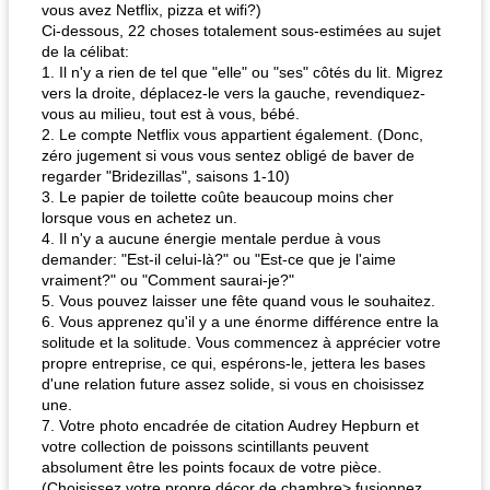
vous avez Netflix, pizza et wifi?)
Ci-dessous, 22 choses totalement sous-estimées au sujet
de la célibat:
1. Il n'y a rien de tel que "elle" ou "ses" côtés du lit. Migrez
vers la droite, déplacez-le vers la gauche, revendiquez-
vous au milieu, tout est à vous, bébé.
2. Le compte Netflix vous appartient également. (Donc,
zéro jugement si vous vous sentez obligé de baver de
regarder "Bridezillas", saisons 1-10)
3. Le papier de toilette coûte beaucoup moins cher
lorsque vous en achetez un.
4. Il n'y a aucune énergie mentale perdue à vous
demander: "Est-il celui-là?" ou "Est-ce que je l'aime
vraiment?" ou "Comment saurai-je?"
5. Vous pouvez laisser une fête quand vous le souhaitez.
6. Vous apprenez qu'il y a une énorme différence entre la
solitude et la solitude. Vous commencez à apprécier votre
propre entreprise, ce qui, espérons-le, jettera les bases
d'une relation future assez solide, si vous en choisissez
une.
7. Votre photo encadrée de citation Audrey Hepburn et
votre collection de poissons scintillants peuvent
absolument être les points focaux de votre pièce.
(Choisissez votre propre décor de chambre> fusionnez