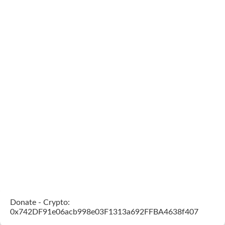
Donate - Crypto:
0x742DF91e06acb998e03F1313a692FFBA4638f407