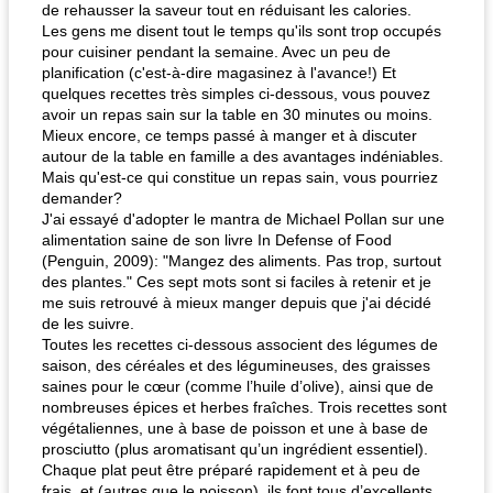
de rehausser la saveur tout en réduisant les calories.
Les gens me disent tout le temps qu'ils sont trop occupés
pour cuisiner pendant la semaine. Avec un peu de
planification (c'est-à-dire magasinez à l'avance!) Et
quelques recettes très simples ci-dessous, vous pouvez
avoir un repas sain sur la table en 30 minutes ou moins.
Mieux encore, ce temps passé à manger et à discuter
autour de la table en famille a des avantages indéniables.
Mais qu'est-ce qui constitue un repas sain, vous pourriez
demander?
J'ai essayé d'adopter le mantra de Michael Pollan sur une
alimentation saine de son livre In Defense of Food
(Penguin, 2009): "Mangez des aliments. Pas trop, surtout
des plantes." Ces sept mots sont si faciles à retenir et je
me suis retrouvé à mieux manger depuis que j'ai décidé
de les suivre.
Toutes les recettes ci-dessous associent des légumes de
saison, des céréales et des légumineuses, des graisses
saines pour le cœur (comme l’huile d’olive), ainsi que de
nombreuses épices et herbes fraîches. Trois recettes sont
végétaliennes, une à base de poisson et une à base de
prosciutto (plus aromatisant qu’un ingrédient essentiel).
Chaque plat peut être préparé rapidement et à peu de
frais, et (autres que le poisson), ils font tous d’excellents