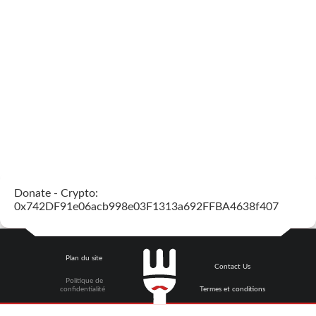
Donate - Crypto:
0x742DF91e06acb998e03F1313a692FFBA4638f407
Plan du site
Contact Us
Politique de
confidentialité
Termes et conditions