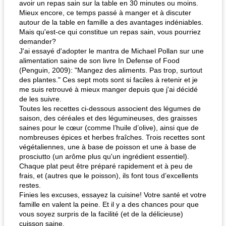
avoir un repas sain sur la table en 30 minutes ou moins.
Mieux encore, ce temps passé à manger et à discuter
autour de la table en famille a des avantages indéniables.
Mais qu'est-ce qui constitue un repas sain, vous pourriez
demander?
J'ai essayé d'adopter le mantra de Michael Pollan sur une
alimentation saine de son livre In Defense of Food
(Penguin, 2009): "Mangez des aliments. Pas trop, surtout
des plantes." Ces sept mots sont si faciles à retenir et je
me suis retrouvé à mieux manger depuis que j'ai décidé
de les suivre.
Toutes les recettes ci-dessous associent des légumes de
saison, des céréales et des légumineuses, des graisses
saines pour le cœur (comme l’huile d’olive), ainsi que de
nombreuses épices et herbes fraîches. Trois recettes sont
végétaliennes, une à base de poisson et une à base de
prosciutto (un arôme plus qu'un ingrédient essentiel).
Chaque plat peut être préparé rapidement et à peu de
frais, et (autres que le poisson), ils font tous d’excellents
restes.
Finies les excuses, essayez la cuisine! Votre santé et votre
famille en valent la peine. Et il y a des chances pour que
vous soyez surpris de la facilité (et de la délicieuse)
cuisson saine.