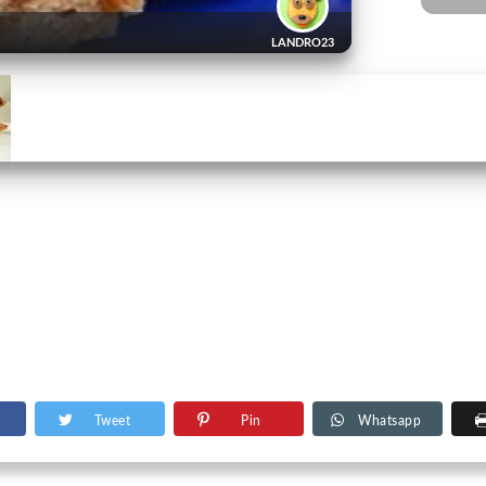
LANDRO23
Tweet
Pin
Whatsapp