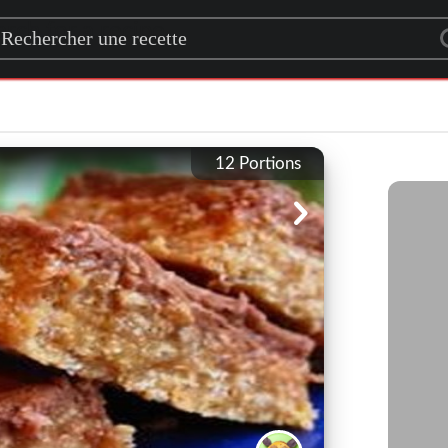
rch for a recipe
12
Portions