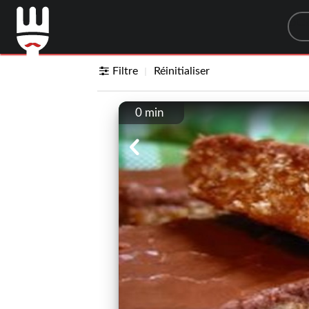
Sea
Filtre
Réinitialiser
0 min