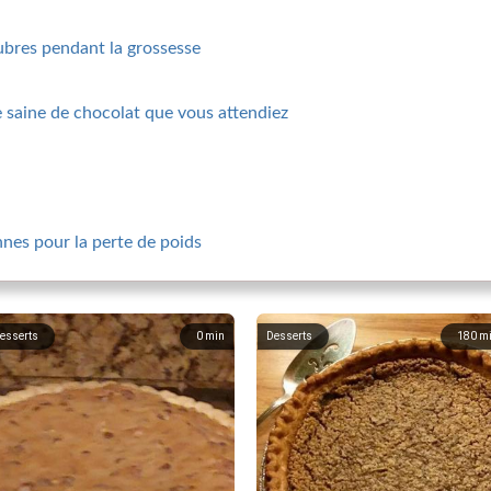
lubres pendant la grossesse
e saine de chocolat que vous attendiez
nnes pour la perte de poids
esserts
0
min
Desserts
180
m