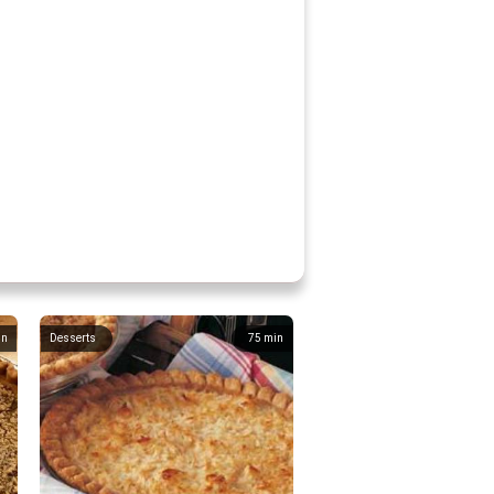
in
Desserts
75
min