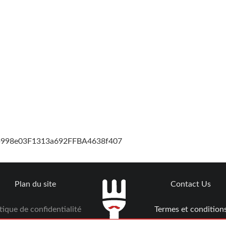
cb998e03F1313a692FFBA4638f407
Plan du site
Contact Us
tique de confidentialité
Termes et condition