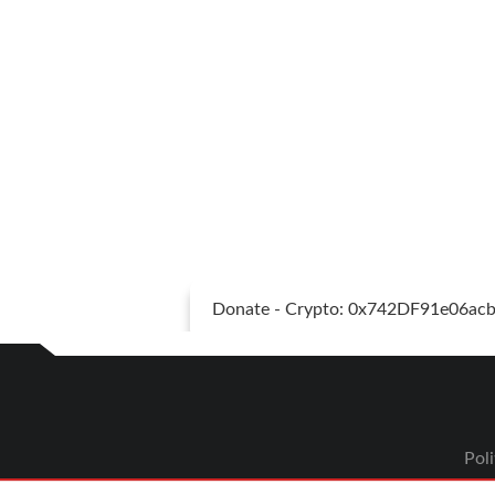
Donate - Crypto: 0x742DF91e06a
Poli