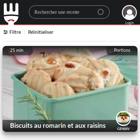
Search for a recipe
Login
Filtre
Réinitialiser
25 min
Portions
Biscuits au romarin et aux raisins
GENIAV