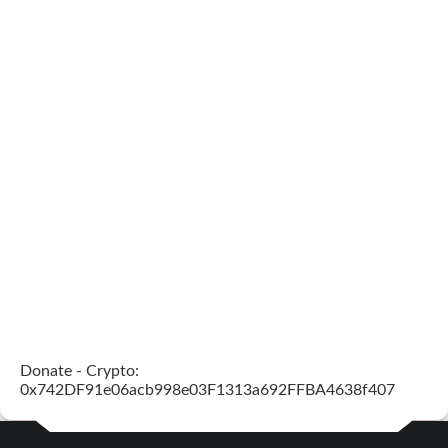
Donate - Crypto:
0x742DF91e06acb998e03F1313a692FFBA4638f407