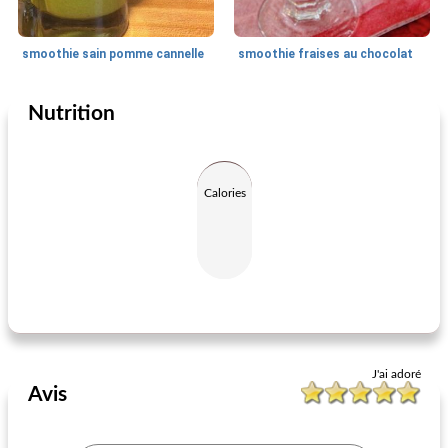
smoothie sain pomme cannelle
smoothie fraises au chocolat
Nutrition
Boissons
5
min
Boissons
5
min
Calories
la voie lactée martini
smoothie citron et baies
J'ai adoré
Avis