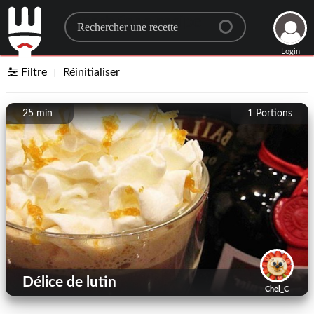
Search for a recipe
Login
Filtre
Réinitialiser
25 min
1
Portions
Délice de lutin
Chel_C