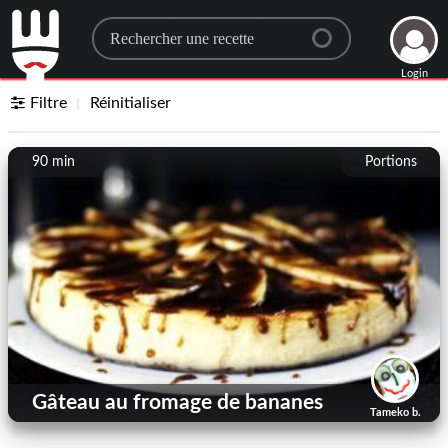
Search for a recipe
Login
Filtre
Réinitialiser
90 min
Portions
Gâteau au fromage de bananes
Tameko b.