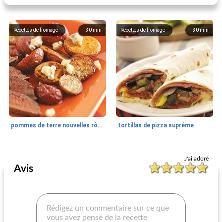
Recettes de fromage
30
min
Recettes de fromage
30
min
pommes de terre nouvelles rôties au thym et gorgonzola
tortillas de pizza suprême
Recettes de fromage
30
min
Recettes de fromage
50
min
J'ai adoré
Avis