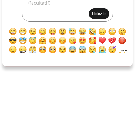
biscuits au fromage à l'aneth
poulet farci aux tomates séchées et à la feta
more