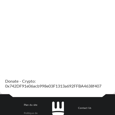
Donate - Crypto:
0x742DF91e06acb998e03F1313a692FFBA4638f407
Plan du site
Contact Us
Politique de