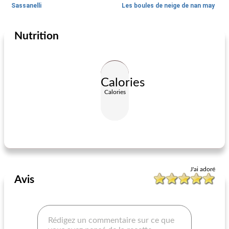
Sassanelli
Les boules de neige de nan may
Nutrition
Vacances et événements
205
min
Vacances et événements
35
min
Calories
Calories
biscotti au rhum banane
gâteaux de thé russes i
J'ai adoré
Avis