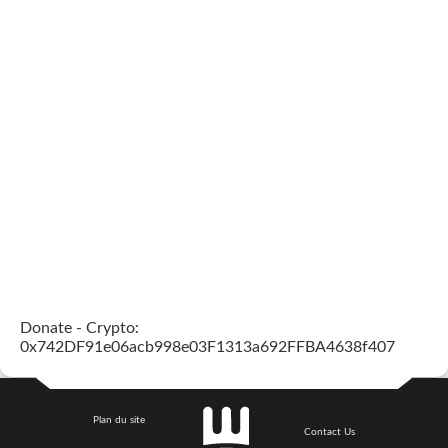
Donate - Crypto:
0x742DF91e06acb998e03F1313a692FFBA4638f407
Plan du site
Contact Us