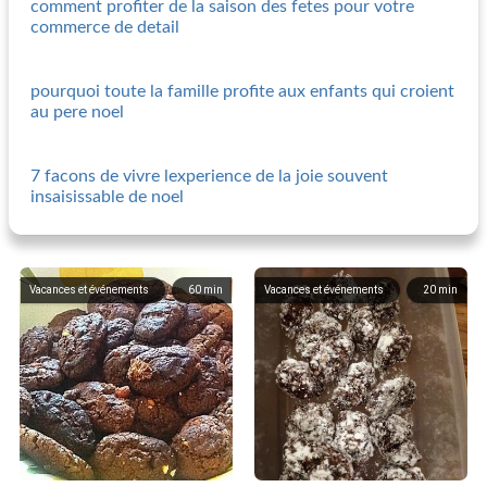
comment profiter de la saison des fetes pour votre
commerce de detail
pourquoi toute la famille profite aux enfants qui croient
au pere noel
7 facons de vivre lexperience de la joie souvent
insaisissable de noel
Vacances et événements
60
min
Vacances et événements
20
min