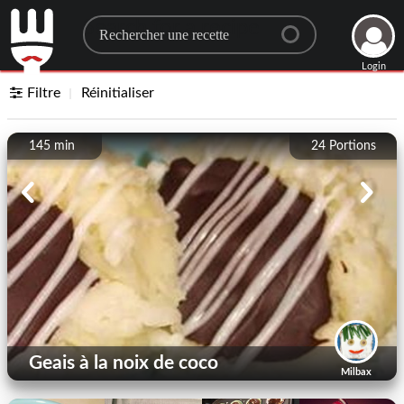
Search for a recipe
Login
Filtre
Réinitialiser
145 min
24
Portions
Geais à la noix de coco
Milbax