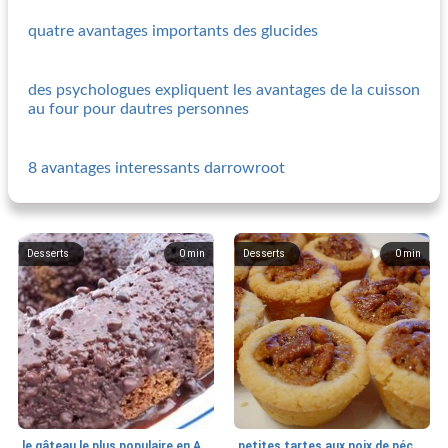
quatre avantages importants des glucides
des psychologues expliquent les avantages de la cuisson
au four pour dautres personnes
8 avantages interessants darrowroot
Desserts
0
min
Desserts
0
min
le gâteau le plus populaire en Amérique
petites tartes aux noix de pécan