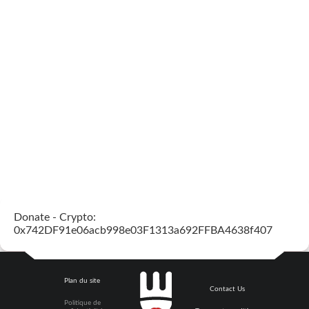
Donate - Crypto:
0x742DF91e06acb998e03F1313a692FFBA4638f407
Plan du site
Contact Us
Politique de