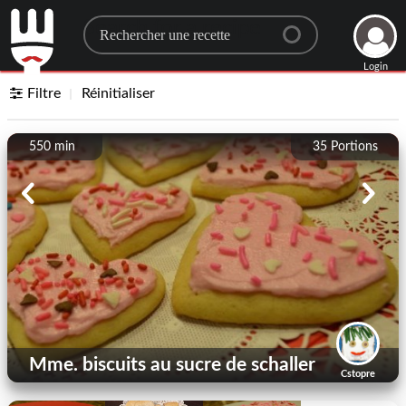
Search for a recipe
Login
Filtre
Réinitialiser
550 min
35
Portions
Mme. biscuits au sucre de schaller
Cstopre