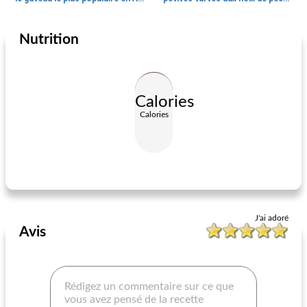
Nutrition
Desserts
15
min
Desserts
60
min
Calories
Calories
glace ange des neiges
les mini cupcakes de joey
J'ai adoré
Avis