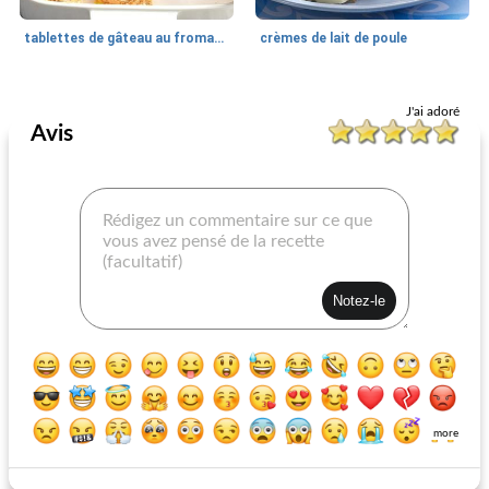
tablettes de gâteau au fromage à la patate douce
crèmes de lait de poule
Recettes de fromage à la crème
40
min
Recettes de fromage à la crème
55
min
J'ai adoré
Avis
apéritifs noisemaker
tarte au chocolat et au beurre d'arachide
more