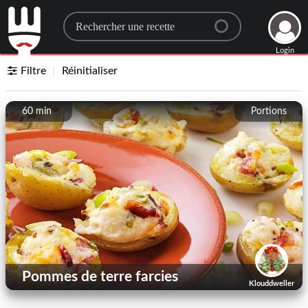
Search for a recipe
Login
Filtre
Réinitialiser
60 min
Portions
Pommes de terre farcies
Klouddweller