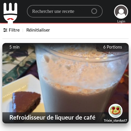
Search for a recipe
Login
Filtre
Réinitialiser
5 min
6
Portions
Refroidisseur de liqueur de café
Trixie_stardust73