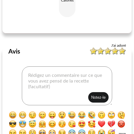
Calories
thé au citron et aux amandes
après-midi d'été
J'ai adoré
Avis
more