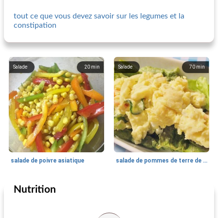
tout ce que vous devez savoir sur les legumes et la
constipation
Salade
20
min
Salade
70
min
salade de poivre asiatique
salade de pommes de terre de ma mère avec carotte et oeuf
Nutrition
Salade
750
min
Salade
40
min