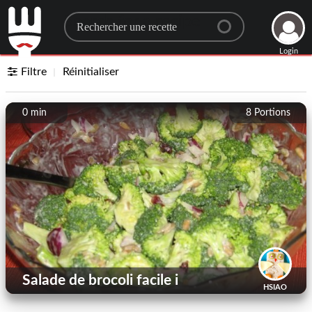
Search for a recipe
Login
Filtre
Réinitialiser
0 min
8
Portions
Salade de brocoli facile i
HSIAO