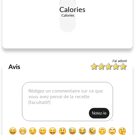
Calories
Calories
salade d'épi de maïs grillé
salade de pâtes avec têtes de violon, bacon et tomates séchées
J'ai adoré
Avis