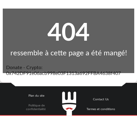
404
ressemble à cette page a été mangé!
Donate - Crypto:
0x742DF91e06acb998e03F1313a692FFBA4638f407
Plan du site
Contact Us
Politique de
confidentialité
Termes et conditions