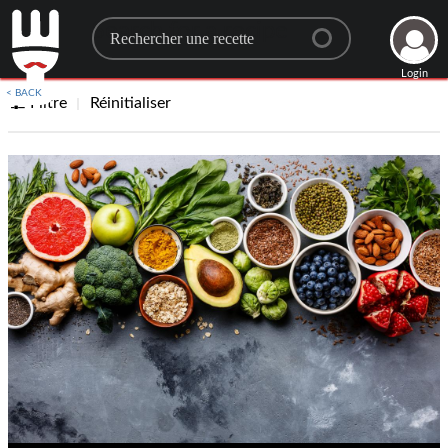
Search for a recipe
Login
< BACK
Filtre
Réinitialiser