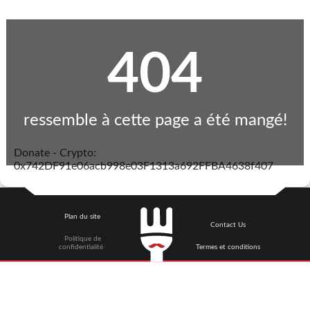
404
ressemble à cette page a été mangé!
Donate - Crypto:
0x742DF91e06acb998e03F1313a692FFBA4638f407
Plan du site
Contact Us
Politique de
confidentialité
Termes et conditions