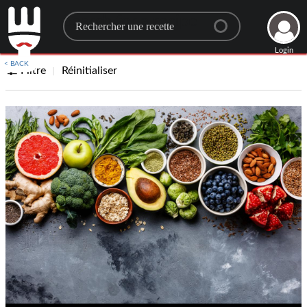
Search for a recipe
Login
< BACK
Filtre
Réinitialiser