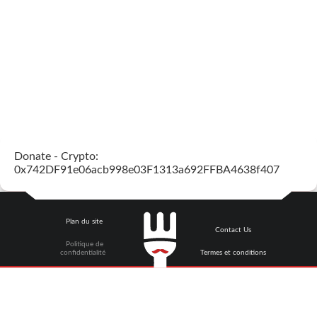
Donate - Crypto:
0x742DF91e06acb998e03F1313a692FFBA4638f407
Plan du site
Contact Us
Politique de
confidentialité
Termes et conditions