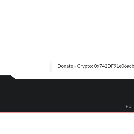
Donate - Crypto: 0x742DF91e06a
Poli