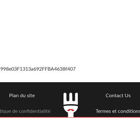
cb998e03F1313a692FFBA4638f407
Plan du site
Contact Us
tique de confidentialité
Termes et condition