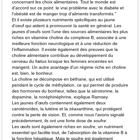
concernant les choix alimentaires. Tout le monde est
d'accord sur ce point: le vrai problème avec le diabète et
l'obésité est de manger trop d'aliments transformés."
Et il existe plusieurs nutriments spécifiques au jaune
d'oeuf qui aident à promouvoir la santé en général. Les
jaunes d'oeufs sont l'une des sources alimentaires les plus
riches en vitamine choline du complexe B, associée à une
meilleure fonction neurologique et à une réduction de
l'inflammation. Il existe également des preuves que la
choline alimentaire contribue au développement du
cerveau du fœtus lorsque les femmes enceintes en
mangent. Un autre avantage d'un régime riche en choline
est, bien, le bonheur.
La choline se décompose en béthane, qui est utilisé
pendant le cycle de méthylation, ce qui permet de produire
des hormones du bonheur, telles que la sérotonine, la
dopamine, la noréphinéphrine, explique Ramsey.
Les jaunes d'œufs contiennent également deux
caroténoïdes, la lutéine et la zéaxanthine, qui protègent
contre la perte de vision. Et, comme nous l'avons signalé
précédemment, ils ont une forte dose de soufre:
Les œufs sont également riches en soufre, un nutriment
essentiel qui facilite tout, de l'absorption de la vitamine B à
la fonction hépatique. Mais le soufre est également