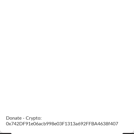
Donate - Crypto:
0x742DF91e06acb998e03F1313a692FFBA4638f407