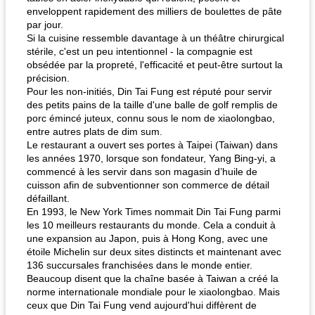
enveloppent rapidement des milliers de boulettes de pâte
par jour.
Si la cuisine ressemble davantage à un théâtre chirurgical
stérile, c'est un peu intentionnel - la compagnie est
obsédée par la propreté, l'efficacité et peut-être surtout la
précision.
Pour les non-initiés, Din Tai Fung est réputé pour servir
des petits pains de la taille d'une balle de golf remplis de
porc émincé juteux, connu sous le nom de xiaolongbao,
entre autres plats de dim sum.
Le restaurant a ouvert ses portes à Taipei (Taiwan) dans
les années 1970, lorsque son fondateur, Yang Bing-yi, a
commencé à les servir dans son magasin d’huile de
cuisson afin de subventionner son commerce de détail
défaillant.
En 1993, le New York Times nommait Din Tai Fung parmi
les 10 meilleurs restaurants du monde. Cela a conduit à
une expansion au Japon, puis à Hong Kong, avec une
étoile Michelin sur deux sites distincts et maintenant avec
136 succursales franchisées dans le monde entier.
Beaucoup disent que la chaîne basée à Taiwan a créé la
norme internationale mondiale pour le xiaolongbao. Mais
ceux que Din Tai Fung vend aujourd'hui diffèrent de