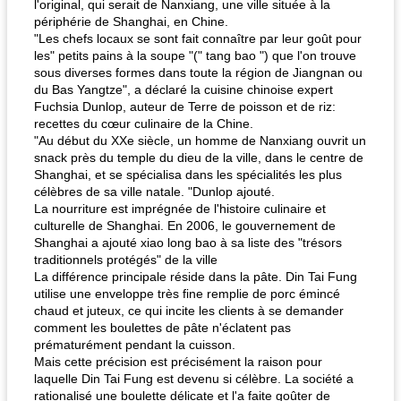
l'original, qui serait de Nanxiang, une ville située à la
périphérie de Shanghai, en Chine.
"Les chefs locaux se sont fait connaître par leur goût pour
les" petits pains à la soupe "(" tang bao ") que l'on trouve
sous diverses formes dans toute la région de Jiangnan ou
du Bas Yangtze", a déclaré la cuisine chinoise expert
Fuchsia Dunlop, auteur de Terre de poisson et de riz:
recettes du cœur culinaire de la Chine.
"Au début du XXe siècle, un homme de Nanxiang ouvrit un
snack près du temple du dieu de la ville, dans le centre de
Shanghai, et se spécialisa dans les spécialités les plus
célèbres de sa ville natale. "Dunlop ajouté.
La nourriture est imprégnée de l'histoire culinaire et
culturelle de Shanghai. En 2006, le gouvernement de
Shanghai a ajouté xiao long bao à sa liste des "trésors
traditionnels protégés" de la ville
La différence principale réside dans la pâte. Din Tai Fung
utilise une enveloppe très fine remplie de porc émincé
chaud et juteux, ce qui incite les clients à se demander
comment les boulettes de pâte n'éclatent pas
prématurément pendant la cuisson.
Mais cette précision est précisément la raison pour
laquelle Din Tai Fung est devenu si célèbre. La société a
rationalisé une boulette délicate et l'a faite goûter de