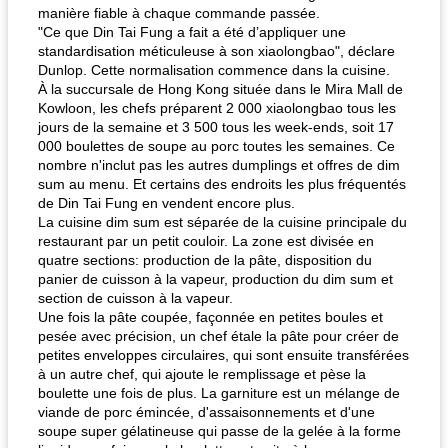
manière fiable à chaque commande passée.
"Ce que Din Tai Fung a fait a été d’appliquer une
standardisation méticuleuse à son xiaolongbao", déclare
Dunlop. Cette normalisation commence dans la cuisine.
À la succursale de Hong Kong située dans le Mira Mall de
Kowloon, les chefs préparent 2 000 xiaolongbao tous les
jours de la semaine et 3 500 tous les week-ends, soit 17
000 boulettes de soupe au porc toutes les semaines. Ce
nombre n'inclut pas les autres dumplings et offres de dim
sum au menu. Et certains des endroits les plus fréquentés
de Din Tai Fung en vendent encore plus.
La cuisine dim sum est séparée de la cuisine principale du
restaurant par un petit couloir. La zone est divisée en
quatre sections: production de la pâte, disposition du
panier de cuisson à la vapeur, production du dim sum et
section de cuisson à la vapeur.
Une fois la pâte coupée, façonnée en petites boules et
pesée avec précision, un chef étale la pâte pour créer de
petites enveloppes circulaires, qui sont ensuite transférées
à un autre chef, qui ajoute le remplissage et pèse la
boulette une fois de plus. La garniture est un mélange de
viande de porc émincée, d'assaisonnements et d'une
soupe super gélatineuse qui passe de la gelée à la forme