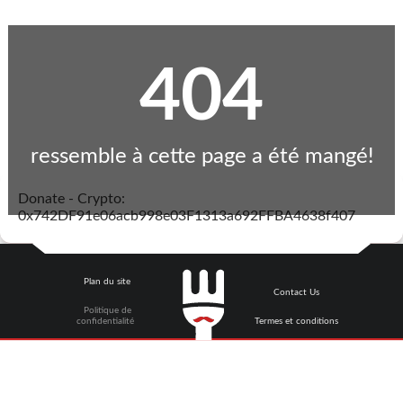
404
ressemble à cette page a été mangé!
Donate - Crypto:
0x742DF91e06acb998e03F1313a692FFBA4638f407
Plan du site
Contact Us
Politique de
confidentialité
Termes et conditions