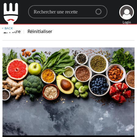
Search for a recipe
Login
< BACK
Filtre
Réinitialiser