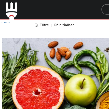
Sea
< BACK
Filtre
Réinitialiser