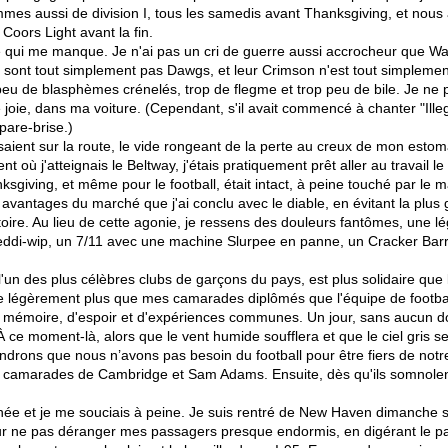
es aussi de division I, tous les samedis avant Thanksgiving, et nous
 Coors Light avant la fin.
e qui me manque. Je n'ai pas un cri de guerre aussi accrocheur que W
e sont tout simplement pas Dawgs, et leur Crimson n'est tout simplem
 peu de blasphèmes crénelés, trop de flegme et trop peu de bile. Je ne 
 joie, dans ma voiture. (Cependant, s'il avait commencé à chanter "Ill
pare-brise.)
aient sur la route, le vide rongeant de la perte au creux de mon esto
 où j'atteignais le Beltway, j'étais pratiquement prêt aller au travail 
sgiving, et même pour le football, était intact, à peine touché par le
 avantages du marché que j'ai conclu avec le diable, en évitant la plu
ctoire. Au lieu de cette agonie, je ressens des douleurs fantômes, une 
s Reddi-wip, un 7/11 avec une machine Slurpee en panne, un Cracker Barr
l'un des plus célèbres clubs de garçons du pays, est plus solidaire que
ue légèrement plus que mes camarades diplômés que l'équipe de footb
 mémoire, d'espoir et d'expériences communes. Un jour, sans aucun 
À ce moment-là, alors que le vent humide soufflera et que le ciel gris 
drons que nous n’avons pas besoin du football pour être fiers de notre
os camarades de Cambridge et Sam Adams. Ensuite, dès qu'ils somnole
’année et je me souciais à peine. Je suis rentré de New Haven dimanche
r ne pas déranger mes passagers presque endormis, en digérant le pa