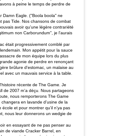
 avons à peine le temps de perdre de
ar Damn Eagle. ("Boola boola" ne
ent pas Tide. Nos chansons de combat
pouvais avoir qu'une légère contrariété
egitimum non Carborundum", je l'aurais
mac était progressivement comblé par
le lendemain. Mon appétit pour la sauce
 massacre de mon équipe lors du plus
s grande agonie de perdre en renonçant
légère brûlure d'estomac, un malaise au
el avec un mauvais service à la table.
 l'histoire récente de The Game. Je
all de 2007 m'a déçu. Nous partageons
doute, nous remporterons The Game
se changera en lavande d’usine de la
 école et pour montrer qu’il n’ya pas
nt, nous leur donnerons un wedgie de
 soir en essayant de ne pas penser au
in de viande Cracker Barrel, en