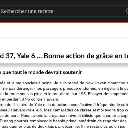
rch for a recipe
d 37, Yale 6 ... Bonne action de grâce en t
e que tout le monde devrait soutenir
’année et je me souciais à peine. Je suis rentré de New Haven dimanche
r ne pas déranger mes passagers presque endormis, en digérant le pa
sur la route sous la pluie et le brouillard. sur I-95. Essayer de supprim
et perdant 37-6 contre Harvard.
n de l'histoire de Yale et la deuxième consécutive à fréquenter le col
seau Harvard-Yale -up. Mes camarades de classe et moi avons trop c
au de porc. Nous avions la croyance naïve et élitiste que chanter a ca
Durang pourrait remplacer le besoin primal américain de regarder des
ne pas gagner plus de deux fois par décennie. Il ne reste plus qu'un jo