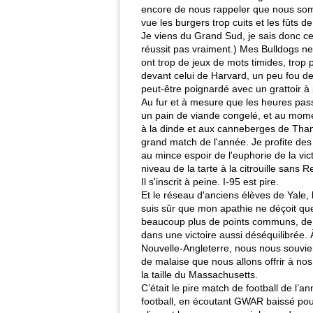
encore de nous rappeler que nous somm
vue les burgers trop cuits et les fûts de
Je viens du Grand Sud, je sais donc c
réussit pas vraiment.) Mes Bulldogs n
ont trop de jeux de mots timides, trop
devant celui de Harvard, un peu fou de
peut-être poignardé avec un grattoir à 
Au fur et à mesure que les heures pass
un pain de viande congelé, et au moment
à la dinde et aux canneberges de Thank
grand match de l'année. Je profite des
au mince espoir de l'euphorie de la vi
niveau de la tarte à la citrouille san
Il s'inscrit à peine. I-95 est pire.
Et le réseau d'anciens élèves de Yale, 
suis sûr que mon apathie ne déçoit q
beaucoup plus de points communs, de
dans une victoire aussi déséquilibrée. 
Nouvelle-Angleterre, nous nous souvien
de malaise que nous allons offrir à n
la taille du Massachusetts.
C’était le pire match de football de l
football, en écoutant GWAR baissé pou