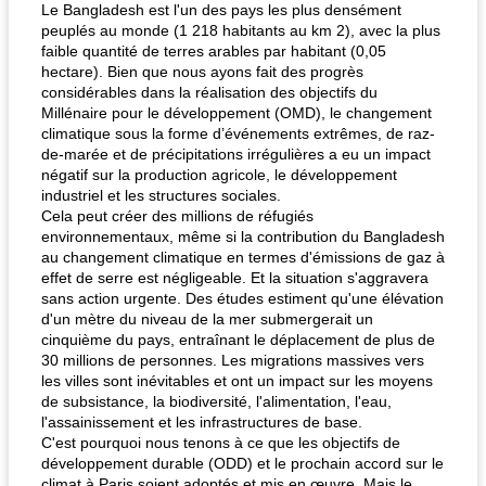
Le Bangladesh est l'un des pays les plus densément
peuplés au monde (1 218 habitants au km 2), avec la plus
faible quantité de terres arables par habitant (0,05
hectare). Bien que nous ayons fait des progrès
considérables dans la réalisation des objectifs du
Millénaire pour le développement (OMD), le changement
climatique sous la forme d’événements extrêmes, de raz-
de-marée et de précipitations irrégulières a eu un impact
négatif sur la production agricole, le développement
industriel et les structures sociales.
Cela peut créer des millions de réfugiés
environnementaux, même si la contribution du Bangladesh
au changement climatique en termes d'émissions de gaz à
effet de serre est négligeable. Et la situation s'aggravera
sans action urgente. Des études estiment qu'une élévation
d'un mètre du niveau de la mer submergerait un
cinquième du pays, entraînant le déplacement de plus de
30 millions de personnes. Les migrations massives vers
les villes sont inévitables et ont un impact sur les moyens
de subsistance, la biodiversité, l'alimentation, l'eau,
l'assainissement et les infrastructures de base.
C'est pourquoi nous tenons à ce que les objectifs de
développement durable (ODD) et le prochain accord sur le
climat à Paris soient adoptés et mis en œuvre. Mais le