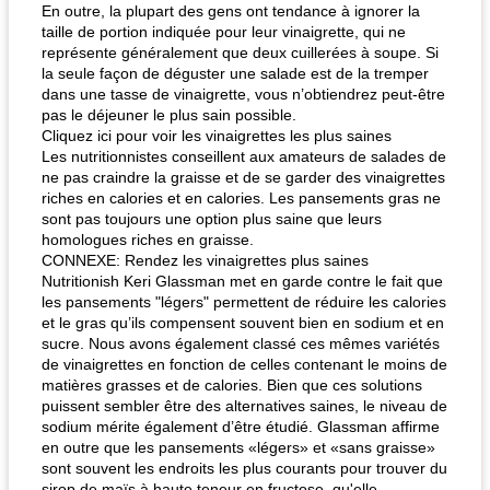
En outre, la plupart des gens ont tendance à ignorer la
taille de portion indiquée pour leur vinaigrette, qui ne
représente généralement que deux cuillerées à soupe. Si
la seule façon de déguster une salade est de la tremper
dans une tasse de vinaigrette, vous n’obtiendrez peut-être
pas le déjeuner le plus sain possible.
Cliquez ici pour voir les vinaigrettes les plus saines
Les nutritionnistes conseillent aux amateurs de salades de
ne pas craindre la graisse et de se garder des vinaigrettes
riches en calories et en calories. Les pansements gras ne
sont pas toujours une option plus saine que leurs
homologues riches en graisse.
CONNEXE: Rendez les vinaigrettes plus saines
Nutritionish Keri Glassman met en garde contre le fait que
les pansements "légers" permettent de réduire les calories
et le gras qu’ils compensent souvent bien en sodium et en
sucre. Nous avons également classé ces mêmes variétés
de vinaigrettes en fonction de celles contenant le moins de
matières grasses et de calories. Bien que ces solutions
puissent sembler être des alternatives saines, le niveau de
sodium mérite également d’être étudié. Glassman affirme
en outre que les pansements «légers» et «sans graisse»
sont souvent les endroits les plus courants pour trouver du
sirop de maïs à haute teneur en fructose, qu'elle