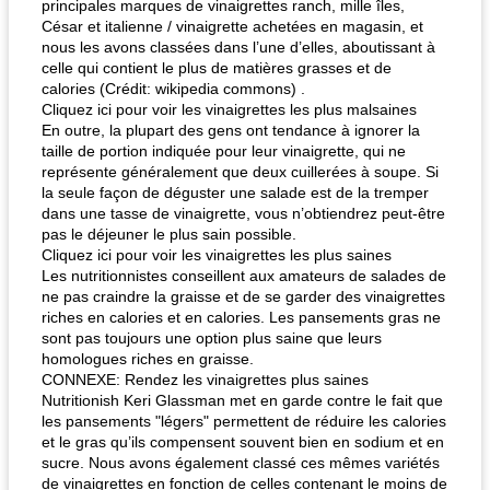
principales marques de vinaigrettes ranch, mille îles,
César et italienne / vinaigrette achetées en magasin, et
nous les avons classées dans l’une d’elles, aboutissant à
celle qui contient le plus de matières grasses et de
calories (Crédit: wikipedia commons) .
Cliquez ici pour voir les vinaigrettes les plus malsaines
En outre, la plupart des gens ont tendance à ignorer la
taille de portion indiquée pour leur vinaigrette, qui ne
représente généralement que deux cuillerées à soupe. Si
la seule façon de déguster une salade est de la tremper
dans une tasse de vinaigrette, vous n’obtiendrez peut-être
pas le déjeuner le plus sain possible.
Cliquez ici pour voir les vinaigrettes les plus saines
Les nutritionnistes conseillent aux amateurs de salades de
ne pas craindre la graisse et de se garder des vinaigrettes
riches en calories et en calories. Les pansements gras ne
sont pas toujours une option plus saine que leurs
homologues riches en graisse.
CONNEXE: Rendez les vinaigrettes plus saines
Nutritionish Keri Glassman met en garde contre le fait que
les pansements "légers" permettent de réduire les calories
et le gras qu’ils compensent souvent bien en sodium et en
sucre. Nous avons également classé ces mêmes variétés
de vinaigrettes en fonction de celles contenant le moins de