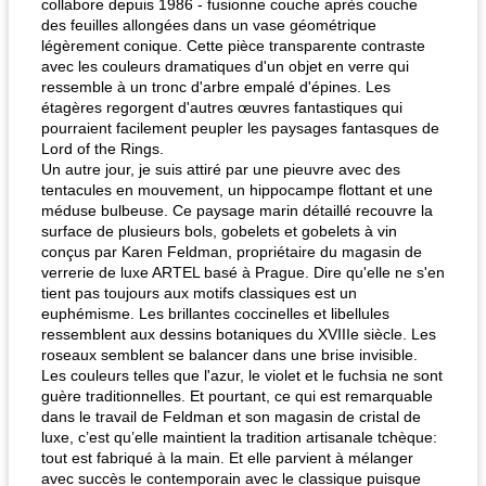
collabore depuis 1986 - fusionne couche après couche
des feuilles allongées dans un vase géométrique
légèrement conique. Cette pièce transparente contraste
avec les couleurs dramatiques d'un objet en verre qui
ressemble à un tronc d'arbre empalé d'épines. Les
étagères regorgent d'autres œuvres fantastiques qui
pourraient facilement peupler les paysages fantasques de
Lord of the Rings.
Un autre jour, je suis attiré par une pieuvre avec des
tentacules en mouvement, un hippocampe flottant et une
méduse bulbeuse. Ce paysage marin détaillé recouvre la
surface de plusieurs bols, gobelets et gobelets à vin
conçus par Karen Feldman, propriétaire du magasin de
verrerie de luxe ARTEL basé à Prague. Dire qu'elle ne s'en
tient pas toujours aux motifs classiques est un
euphémisme. Les brillantes coccinelles et libellules
ressemblent aux dessins botaniques du XVIIIe siècle. Les
roseaux semblent se balancer dans une brise invisible.
Les couleurs telles que l'azur, le violet et le fuchsia ne sont
guère traditionnelles. Et pourtant, ce qui est remarquable
dans le travail de Feldman et son magasin de cristal de
luxe, c’est qu’elle maintient la tradition artisanale tchèque:
tout est fabriqué à la main. Et elle parvient à mélanger
avec succès le contemporain avec le classique puisque