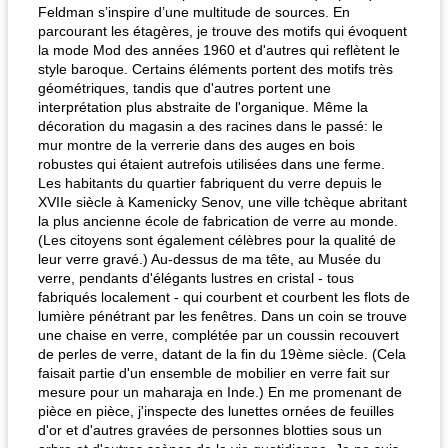
Feldman s’inspire d’une multitude de sources. En
parcourant les étagères, je trouve des motifs qui évoquent
la mode Mod des années 1960 et d'autres qui reflètent le
style baroque. Certains éléments portent des motifs très
géométriques, tandis que d'autres portent une
interprétation plus abstraite de l'organique. Même la
décoration du magasin a des racines dans le passé: le
mur montre de la verrerie dans des auges en bois
robustes qui étaient autrefois utilisées dans une ferme.
Les habitants du quartier fabriquent du verre depuis le
XVIIe siècle à Kamenicky Senov, une ville tchèque abritant
la plus ancienne école de fabrication de verre au monde.
(Les citoyens sont également célèbres pour la qualité de
leur verre gravé.) Au-dessus de ma tête, au Musée du
verre, pendants d'élégants lustres en cristal - tous
fabriqués localement - qui courbent et courbent les flots de
lumière pénétrant par les fenêtres. Dans un coin se trouve
une chaise en verre, complétée par un coussin recouvert
de perles de verre, datant de la fin du 19ème siècle. (Cela
faisait partie d'un ensemble de mobilier en verre fait sur
mesure pour un maharaja en Inde.) En me promenant de
pièce en pièce, j'inspecte des lunettes ornées de feuilles
d'or et d'autres gravées de personnes blotties sous un