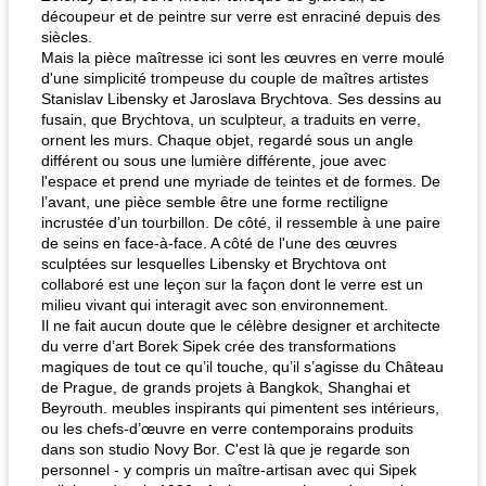
découpeur et de peintre sur verre est enraciné depuis des
siècles.
Mais la pièce maîtresse ici sont les œuvres en verre moulé
d'une simplicité trompeuse du couple de maîtres artistes
Stanislav Libensky et Jaroslava Brychtova. Ses dessins au
fusain, que Brychtova, un sculpteur, a traduits en verre,
ornent les murs. Chaque objet, regardé sous un angle
différent ou sous une lumière différente, joue avec
l'espace et prend une myriade de teintes et de formes. De
l’avant, une pièce semble être une forme rectiligne
incrustée d’un tourbillon. De côté, il ressemble à une paire
de seins en face-à-face. A côté de l'une des œuvres
sculptées sur lesquelles Libensky et Brychtova ont
collaboré est une leçon sur la façon dont le verre est un
milieu vivant qui interagit avec son environnement.
Il ne fait aucun doute que le célèbre designer et architecte
du verre d’art Borek Sipek crée des transformations
magiques de tout ce qu’il touche, qu’il s’agisse du Château
de Prague, de grands projets à Bangkok, Shanghai et
Beyrouth. meubles inspirants qui pimentent ses intérieurs,
ou les chefs-d’œuvre en verre contemporains produits
dans son studio Novy Bor. C'est là que je regarde son
personnel - y compris un maître-artisan avec qui Sipek