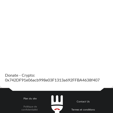
Donate - Crypto:
0x742DF91e06acb998e03F1313a692FFBA4638f407
Plan du site
Contact Us
Politique de
confidentialité
Termes et conditions