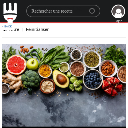
Search for a recipe
Login
< BACK
Filtre
Réinitialiser