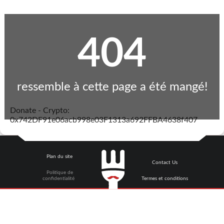
404
ressemble à cette page a été mangé!
Donate - Crypto:
0x742DF91e06acb998e03F1313a692FFBA4638f407
Plan du site
Contact Us
Politique de
confidentialité
Termes et conditions