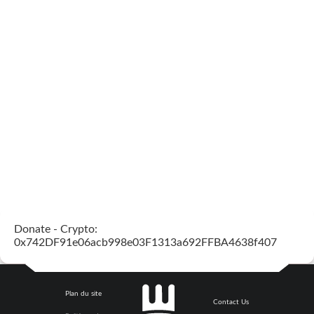
Donate - Crypto:
0x742DF91e06acb998e03F1313a692FFBA4638f407
Plan du site
Contact Us