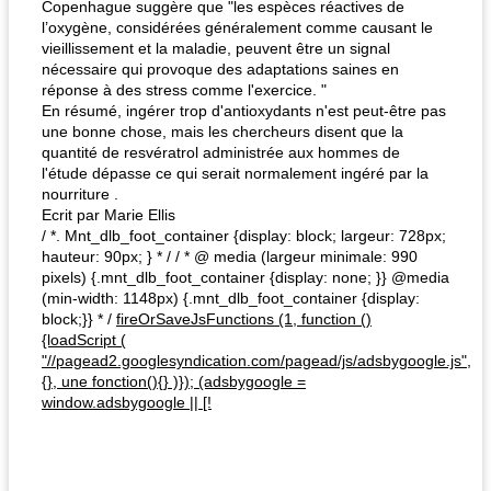
Copenhague suggère que "les espèces réactives de
l’oxygène, considérées généralement comme causant le
vieillissement et la maladie, peuvent être un signal
nécessaire qui provoque des adaptations saines en
réponse à des stress comme l'exercice. "
En résumé, ingérer trop d'antioxydants n'est peut-être pas
une bonne chose, mais les chercheurs disent que la
quantité de resvératrol administrée aux hommes de
l'étude dépasse ce qui serait normalement ingéré par la
nourriture .
Ecrit par Marie Ellis
/ *. Mnt_dlb_foot_container {display: block; largeur: 728px;
hauteur: 90px; } * / / * @ media (largeur minimale: 990
pixels) {.mnt_dlb_foot_container {display: none; }} @media
(min-width: 1148px) {.mnt_dlb_foot_container {display:
block;}} * /
fireOrSaveJsFunctions (1, function ()
{loadScript (
"//pagead2.googlesyndication.com/pagead/js/adsbygoogle.js",
{}, une fonction(){} )}); (adsbygoogle =
window.adsbygoogle || [!