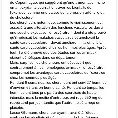
de Copenhague, qui suggèrent qu’une alimentation riche
en antioxydants pourrait entraver les bienfaits de
l’exercice, comme une baisse de la pression artérielle et
du cholestérol.
Les chercheurs notent que, comme le vieillissement est
associé à une altération des fonctions vasculaires due à
une souche oxydative, le resvératrol - dont il a été prouvé
qu'il réduisait les maladies vasculaires et améliorait la
santé cardiovasculaire - devait améliorer initialement la
santé cardiovasculaire chez les hommes plus âgés. Après
tout, il a été prouvé que des études sur les animaux
étaient bénéfiques dans ce département.
Mais, surprise, les chercheurs ont découvert que,
contrairement à nos homologues animaux, le resvératrol
compromet les avantages cardiovasculaires de l'exercice
chez les hommes plus âgés.
Pendant 8 semaines, les chercheurs ont suivi 27 hommes
d'environ 65 ans en bonne santé. Pendant ce temps, les
hommes ont tous pris part à des exercices de haute
intensité, mais la moitié d'entre eux ont reçu 250 mg de
resvératrol par jour, tandis que l'autre moitié a reçu un
placebo.
Lasse Gliemann, chercheur ayant travaillé à l'étude,
explique les résultats et décrit le plan de l'expérience: