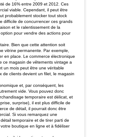
enté de 16% entre 2009 et 2012. Ces
cial viable. Cependant, il peut être
ut probablement stocker tout stock
 difficile de concurrencer ces grands
ison et le ralentissement de la
option pour vendre des actions pour
aire. Bien que cette attention soit
une vitrine permanente. Par exemple,
ier en place. Le commerce électronique
e de ce magasin de vêtements vintage a
t un mois peut être une véritable
de clients devient un filet, le magasin
conomique et, par conséquent, les
 autrement vide. Vous pouvez donc
rchandisage temporaire est délicat, et
, surprise), il est plus difficile de
rce de détail, il pourrait donc être
ercial. Si vous remarquez une
tail temporaire et de tirer parti de
otre boutique en ligne et à fidéliser