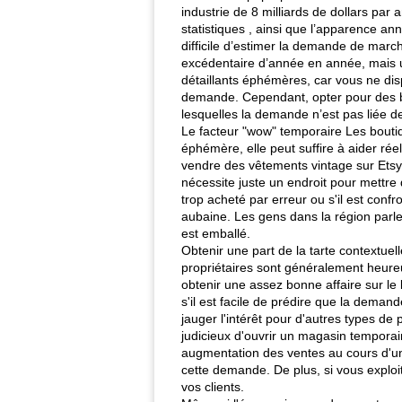
industrie de 8 milliards de dollars p
statistiques , ainsi que l’apparence an
difficile d’estimer la demande de mar
excédentaire d’année en année, mais un
détaillants éphémères, car vous ne dis
demande. Cependant, opter pour des bo
lesquelles la demande n’est pas liée d
Le facteur "wow" temporaire Les boutiqu
éphémère, elle peut suffire à aider ré
vendre des vêtements vintage sur Etsy
nécessite juste un endroit pour mettre 
trop acheté par erreur ou s'il est con
aubaine. Les gens dans la région parlen
est emballé.
Obtenir une part de la tarte contextue
propriétaires sont généralement heure
obtenir une assez bonne affaire sur le 
s'il est facile de prédire que la deman
jauger l'intérêt pour d'autres types de 
judicieux d'ouvrir un magasin tempora
augmentation des ventes au cours d'une 
cette demande. De plus, si vous exploit
vos clients.