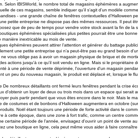
ar an. Selon IBISWorld, le nombre total de magasins éphémères a augm
nuelle de ces magasins, semble indiquer qu’il s’agit d’un modèle commer
chandises - une grande chaîne de fenêtres contextuelles d’Halloween pe
e petite entreprise ne dispose pas des mêmes ressources. Il peut être
posez que de peu de temps pour vendre votre stock avant la fin de la sa
utiques éphémères spécialisées plus petites pourrait être une bonne 
e manière inextricable au mois de vente.
es éphémères peuvent attirer l’attention et générer du battage publicit
ellement une petite entreprise qui n’a peut-être pas eu grand besoin d’
 ne vous oblige pas à avoir un magasin physique de brique et de mort
des actions jusqu'à ce qu'il soit vendu en ligne. Mais si le propriétair
fronté à une période de vente déprimée, l'ouverture d'un magasin pendan
t un peu du nouveau magasin, le produit est déplacé et, lorsque le flux 
lle De nombreux détaillants ont fermé leurs fenêtres pendant la crise é
ux d'obtenir un loyer de deux ou trois mois dans un espace qui serait
loyer puis partir pendant que vous êtes encore dans le noir. Mais le ma
de de costumes et de bonbons d'Halloween augmentera en octobre (surprise
produits. Noël étant toujours une période de forte activité dans le comme
ire à cette époque, dans une zone à fort trafic, comme un centre comm
certaine période de l'année, envisagez d'ouvrir un point de vente au dé
ez une boutique en ligne, cela peut même vous aider à faire connaître v