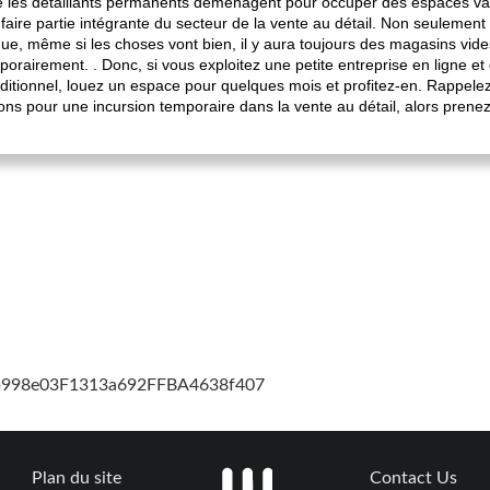
 les détaillants permanents déménagent pour occuper des espaces vaca
ire partie intégrante du secteur de la vente au détail. Non seulement 
, même si les choses vont bien, il y aura toujours des magasins vides
orairement. . Donc, si vous exploitez une petite entreprise en ligne et
itionnel, louez un espace pour quelques mois et profitez-en. Rappelez
ions pour une incursion temporaire dans la vente au détail, alors prenez-
cb998e03F1313a692FFBA4638f407
Plan du site
Contact Us