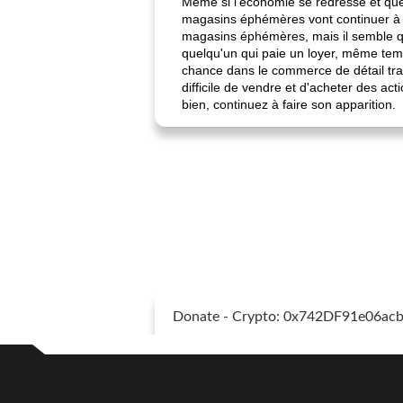
Même si l'économie se redresse et que
magasins éphémères vont continuer à fa
magasins éphémères, mais il semble que
quelqu'un qui paie un loyer, même temp
chance dans le commerce de détail trad
difficile de vendre et d'acheter des act
bien, continuez à faire son apparition.
Donate - Crypto: 0x742DF91e06a