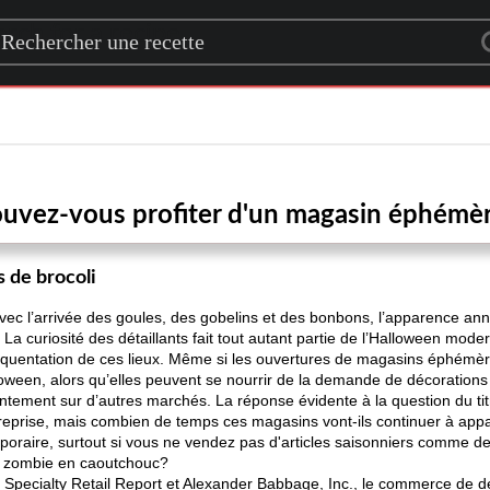
rch for a recipe
uvez-vous profiter d'un magasin éphémè
s de brocoli
ec l’arrivée des goules, des gobelins et des bonbons, l’apparence ann
 curiosité des détaillants fait tout autant partie de l’Halloween mod
équentation de ces lieux. Même si les ouvertures de magasins éphémèr
oween, alors qu’elles peuvent se nourrir de la demande de décorations
ntement sur d’autres marchés. La réponse évidente à la question du tit
reprise, mais combien de temps ces magasins vont-ils continuer à apparaî
poraire, surtout si vous ne vendez pas d'articles saisonniers comme 
 zombie en caoutchouc?
 Specialty Retail Report et Alexander Babbage, Inc., le commerce de d