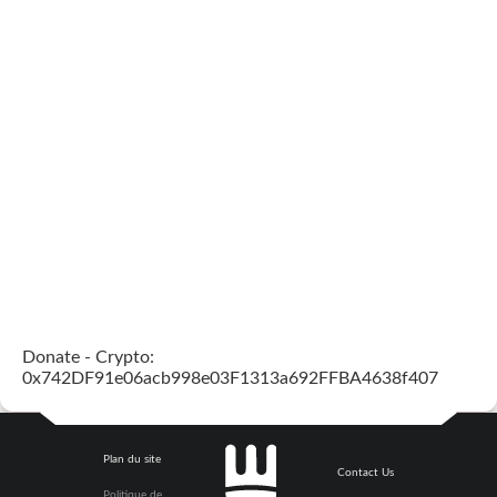
Donate - Crypto:
0x742DF91e06acb998e03F1313a692FFBA4638f407
Plan du site
Contact Us
Politique de