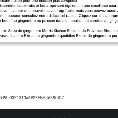
tisane fruitée pour une boisson plus complexe.
isponible, les extraits et les sirops sont également une excellente sou
ils vont ajouter une nouvelle saveur agréable, mais vous pouvez aussi v
cine noueuse, consultez notre didacticiel rapide. Cliquez sur le diapora
 boeuf au gingembre au poisson dans un bouillon de carottes au gingem
embre: Sirop de gingembre Morris Kitchen Epicerie de Provence Sirop
eau chapitre Extrait de gingembre quotidien Extrait de gingembre pur
cb998e03F1313a692FFBA4638f407