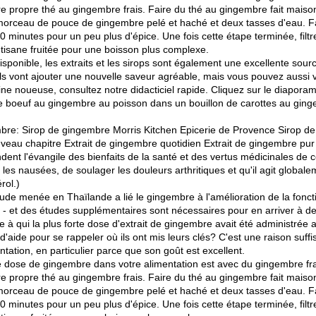
re propre thé au gingembre frais. Faire du thé au gingembre fait maiso
morceau de pouce de gingembre pelé et haché et deux tasses d'eau. Fa
 minutes pour un peu plus d'épice. Une fois cette étape terminée, filtr
tisane fruitée pour une boisson plus complexe.
isponible, les extraits et les sirops sont également une excellente sou
ils vont ajouter une nouvelle saveur agréable, mais vous pouvez aussi v
cine noueuse, consultez notre didacticiel rapide. Cliquez sur le diapora
 boeuf au gingembre au poisson dans un bouillon de carottes au gingem
embre: Sirop de gingembre Morris Kitchen Epicerie de Provence Sirop
eau chapitre Extrait de gingembre quotidien Extrait de gingembre pur
nt l'évangile des bienfaits de la santé et des vertus médicinales de 
 les nausées, de soulager les douleurs arthritiques et qu'il agit globa
rol.)
ude menée en Thaïlande a lié le gingembre à l'amélioration de la fonctio
 et des études supplémentaires sont nécessaires pour en arriver à de
à qui la plus forte dose d'extrait de gingembre avait été administrée a
s d'aide pour se rappeler où ils ont mis leurs clés? C'est une raison suf
ation, en particulier parce que son goût est excellent.
dose de gingembre dans votre alimentation est avec du gingembre frais
re propre thé au gingembre frais. Faire du thé au gingembre fait maiso
morceau de pouce de gingembre pelé et haché et deux tasses d'eau. Fa
 minutes pour un peu plus d'épice. Une fois cette étape terminée, filtr