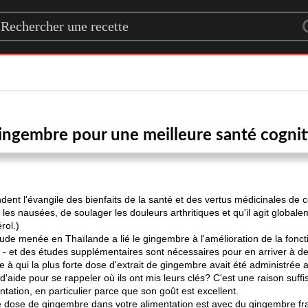
rch for a recipe
gingembre pour une meilleure santé cogni
nt l'évangile des bienfaits de la santé et des vertus médicinales de 
 les nausées, de soulager les douleurs arthritiques et qu'il agit globa
rol.)
ude menée en Thaïlande a lié le gingembre à l'amélioration de la fonctio
 et des études supplémentaires sont nécessaires pour en arriver à de
à qui la plus forte dose d'extrait de gingembre avait été administrée a
s d'aide pour se rappeler où ils ont mis leurs clés? C'est une raison suf
ation, en particulier parce que son goût est excellent.
dose de gingembre dans votre alimentation est avec du gingembre frais