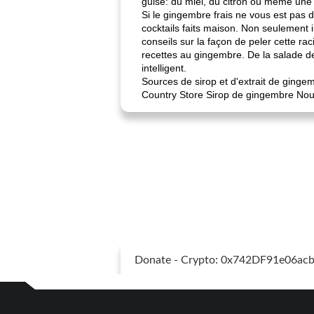
guise: du miel, du citron ou même une 
Si le gingembre frais ne vous est pas d
cocktails faits maison. Non seulement 
conseils sur la façon de peler cette ra
recettes au gingembre. De la salade de
intelligent.
Sources de sirop et d'extrait de ging
Country Store Sirop de gingembre Nouv
Donate - Crypto: 0x742DF91e06a