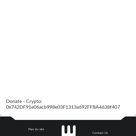
Donate - Crypto:
0x742DF91e06acb998e03F1313a692FFBA4638f407
Plan du site
Contact Us