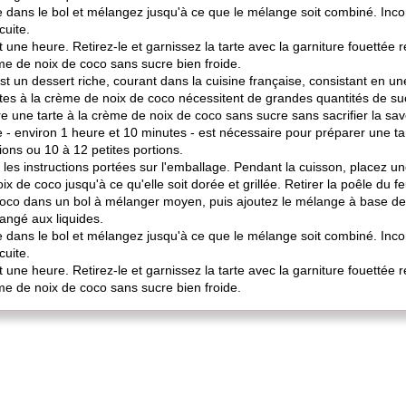
e dans le bol et mélangez jusqu'à ce que le mélange soit combiné. Incor
cuite.
t une heure. Retirez-le et garnissez la tarte avec la garniture fouettée
rème de noix de coco sans sucre bien froide.
st un dessert riche, courant dans la cuisine française, consistant en u
es à la crème de noix de coco nécessitent de grandes quantités de su
e une tarte à la crème de noix de coco sans sucre sans sacrifier la sav
ce - environ 1 heure et 10 minutes - est nécessaire pour préparer une t
ions ou 10 à 12 petites portions.
 les instructions portées sur l'emballage. Pendant la cuisson, placez u
 de coco jusqu'à ce qu'elle soit dorée et grillée. Retirer la poêle du fe
de coco dans un bol à mélanger moyen, puis ajoutez le mélange à base de
angé aux liquides.
e dans le bol et mélangez jusqu'à ce que le mélange soit combiné. Incor
cuite.
t une heure. Retirez-le et garnissez la tarte avec la garniture fouettée
rème de noix de coco sans sucre bien froide.