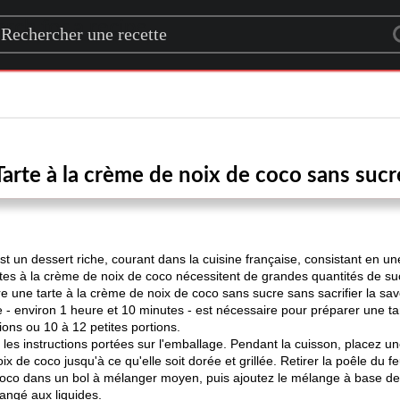
rch for a recipe
Tarte à la crème de noix de coco sans sucr
st un dessert riche, courant dans la cuisine française, consistant en u
es à la crème de noix de coco nécessitent de grandes quantités de su
e une tarte à la crème de noix de coco sans sucre sans sacrifier la sav
ce - environ 1 heure et 10 minutes - est nécessaire pour préparer une t
ions ou 10 à 12 petites portions.
 les instructions portées sur l'emballage. Pendant la cuisson, placez u
 de coco jusqu'à ce qu'elle soit dorée et grillée. Retirer la poêle du fe
de coco dans un bol à mélanger moyen, puis ajoutez le mélange à base de
angé aux liquides.