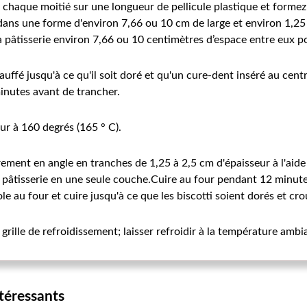
z chaque moitié sur une longueur de pellicule plastique et forme
z dans une forme d'environ 7,66 ou 10 cm de large et environ 1,25
 pâtisserie environ 7,66 ou 10 centimètres d’espace entre eux p
uffé jusqu'à ce qu'il soit doré et qu'un cure-dent inséré au cent
minutes avant de trancher.
ur à 160 degrés (165 ° C).
ent en angle en tranches de 1,25 à 2,5 cm d'épaisseur à l'aide 
 pâtisserie en une seule couche.Cuire au four pendant 12 minutes;
e au four et cuire jusqu'à ce que les biscotti soient dorés et cro
 grille de refroidissement; laisser refroidir à la température ambi
ntéressants