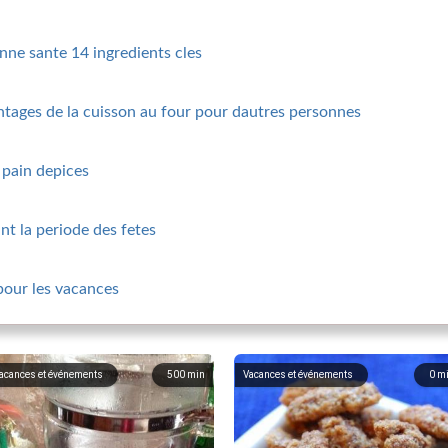
nne sante 14 ingredients cles
ntages de la cuisson au four pour dautres personnes
 pain depices
nt la periode des fetes
 pour les vacances
acances et événements
500
min
Vacances et événements
0
m