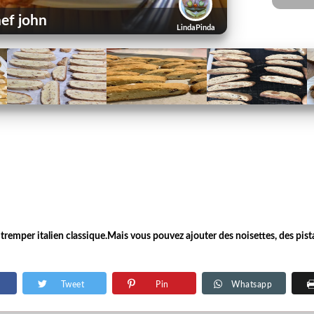
ef john
LindaPinda
 tremper italien classique.Mais vous pouvez ajouter des noisettes, des pist
Tweet
Pin
Whatsapp