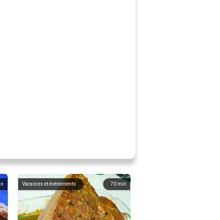
in
Vacances et événements
70
min