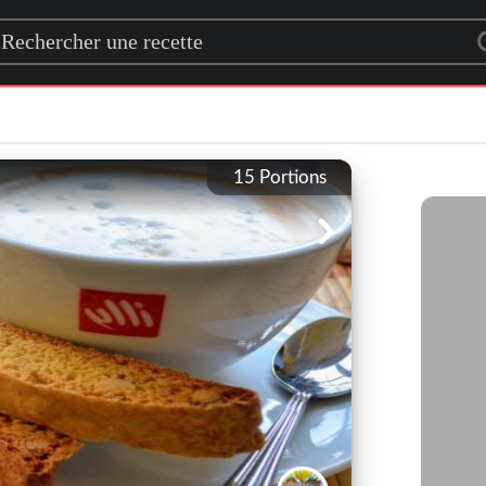
rch for a recipe
15
Portions