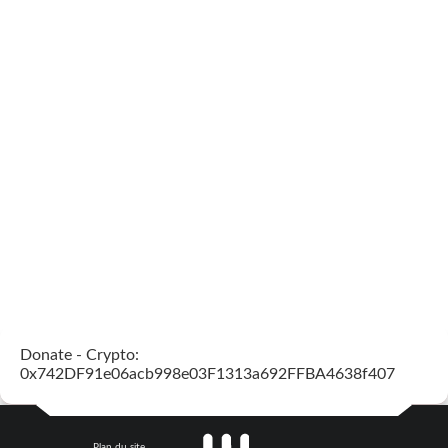
Donate - Crypto:
0x742DF91e06acb998e03F1313a692FFBA4638f407
Plan du site