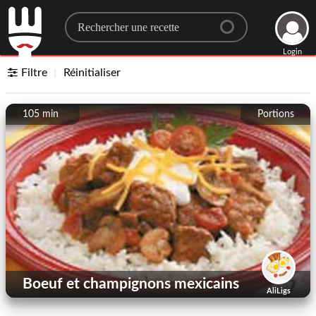
Search for a recipe
Login
Filtre
Réinitialiser
105 min
Portions
Boeuf et champignons mexicains
AliLigs