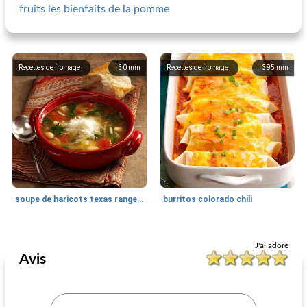
fruits les bienfaits de la pomme
Recettes de fromage
30
min
Recettes de fromage
395
min
soupe de haricots texas ranger avec orzo et épinards
burritos colorado chili
Recettes de fromage
60
min
Recettes de fromage
20
min
J'ai adoré
Avis