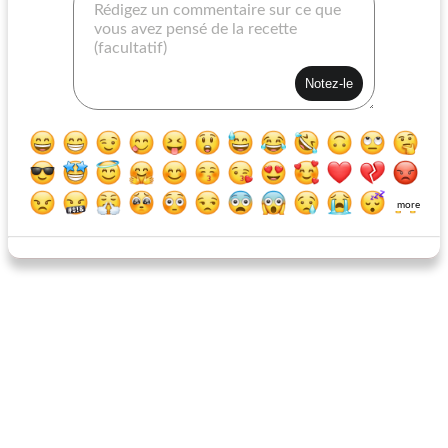
gâteau aux carottes à la noix de coco
biscuits italiens au fromage de tomates séchées
more