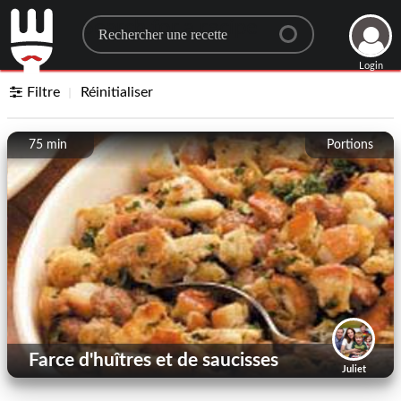
Search for a recipe
Login
Filtre
Réinitialiser
75 min
Portions
Farce d'huîtres et de saucisses
Juliet