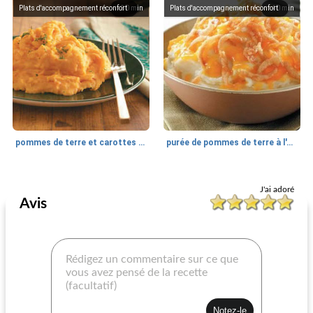
Plats d'accompagnement réconfort
30
min
Plats d'accompagnement réconfort
40
min
pommes de terre et carottes fouettées
purée de pommes de terre à l'oignon
Plats d'accompagnement réconfort
30
min
Plats d'accompagnement réconfort
30
min
J'ai adoré
Avis