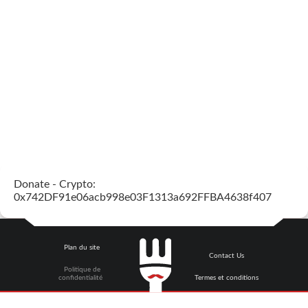
Donate - Crypto:
0x742DF91e06acb998e03F1313a692FFBA4638f407
Plan du site
Contact Us
Politique de
confidentialité
Termes et conditions