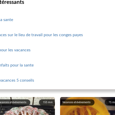
ntéressants
la sante
es sur le lieu de travail pour les conges payes
 pour les vacances
nfaits pour la sante
vacances 5 conseils
acances et événements
155
min
Vacances et événements
75
m