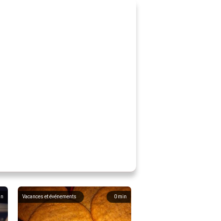
in
Vacances et événements
0
min