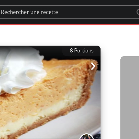
rch for a recipe
8
Portions