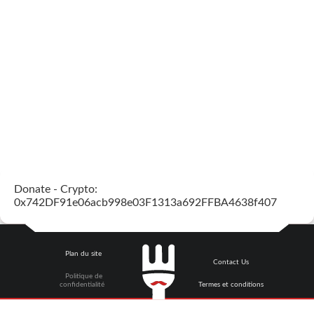
Donate - Crypto:
0x742DF91e06acb998e03F1313a692FFBA4638f407
Plan du site
Contact Us
Politique de
confidentialité
Termes et conditions