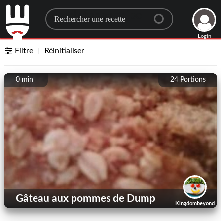
Search for a recipe
Login
Filtre
Réinitialiser
0 min
24
Portions
Gâteau aux pommes de Dump
Kingdombeyond