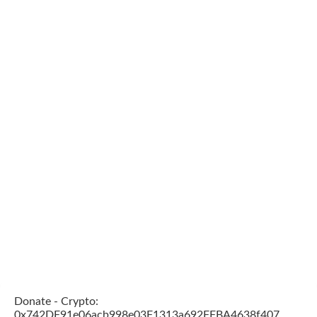
Donate - Crypto:
0x742DF91e06acb998e03F1313a692FFBA4638f407