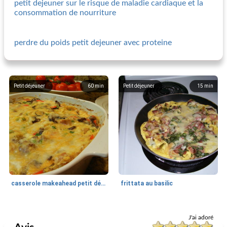
petit dejeuner sur le risque de maladie cardiaque et la
consommation de nourriture
perdre du poids petit dejeuner avec proteine
Petit déjeuner
60
min
Petit déjeuner
15
min
casserole makeahead petit déjeuner
frittata au basilic
Petit déjeuner
45
min
Petit déjeuner
20
min
J'ai adoré