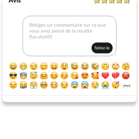
Avis
sandwichs végétaliens
Crumpets Eggy au bacon
more