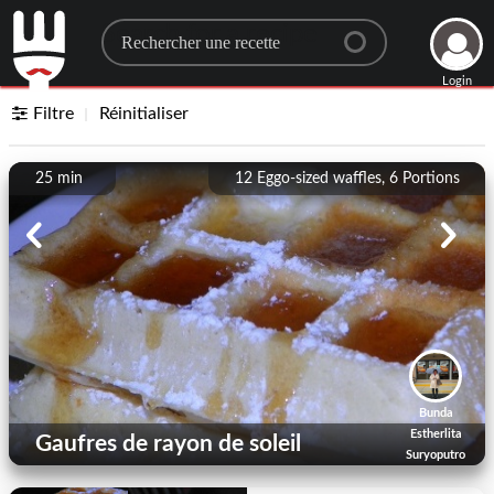
Search for a recipe
Login
Filtre
Réinitialiser
25 min
12 Eggo-sized waffles, 6
Portions
Bunda
Estherlita
Gaufres de rayon de soleil
Suryoputro