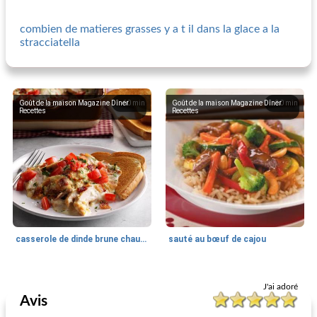
combien de matieres grasses y a t il dans la glace a la
stracciatella
Goût de la maison Magazine Dîner
60
min
Goût de la maison Magazine Dîner
30
min
Recettes
Recettes
casserole de dinde brune chaude
sauté au bœuf de cajou
Goût de la maison Magazine Dîner
50
min
Goût de la maison Magazine Dîner
60
min
J'ai adoré
Recettes
Recettes
Avis