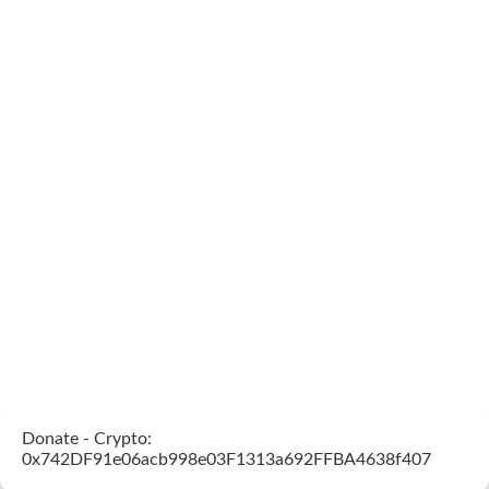
Donate - Crypto:
0x742DF91e06acb998e03F1313a692FFBA4638f407