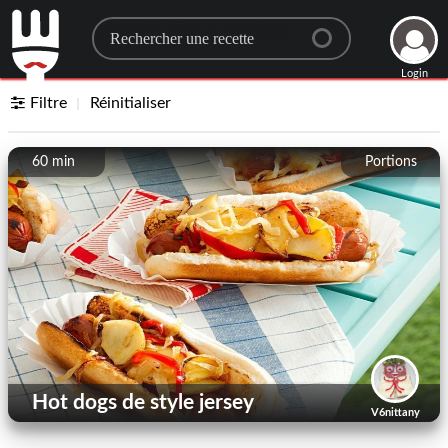
Search for a recipe
Login
Filtre
Réinitialiser
60 min
Portions
Hot dogs de style jersey
V6nittany