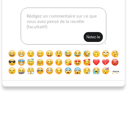
manicotti fourré au jambon
hot dogs de style jersey
more