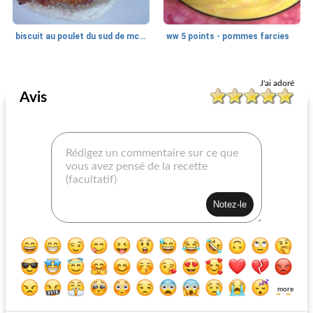
biscuit au poulet du sud de mc donald
ww 5 points - pommes farcies
Petit déjeuner
20
min
Petit déjeuner
30
min
J'ai adoré
Avis
galettes de quinoa à l'avoine
Latkes de pommes de terre (crêpes de pommes de terre juives) - sans gluten
more