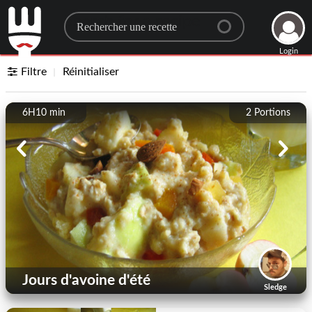
Search for a recipe
Login
Filtre
Réinitialiser
6H10 min
2
Portions
Jours d'avoine d'été
Sledge