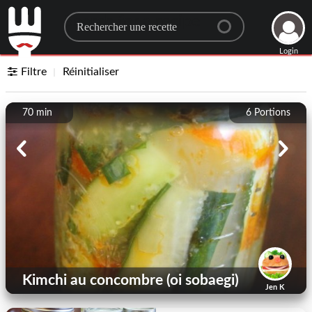
Search for a recipe
Login
Filtre
Réinitialiser
70 min
6
Portions
Kimchi au concombre (oi sobaegi)
Jen K