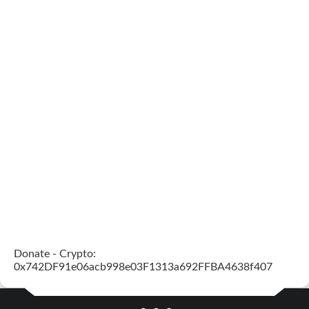
Donate - Crypto:
0x742DF91e06acb998e03F1313a692FFBA4638f407