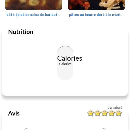
côté épicé de salsa de haricots et de maïs
pâtes au beurre doré à la mizithra
Nutrition
Apéritif
0
min
Plat d'accompagnement
55
min
Calories
Calories
champignons sur du pain grillé
pommes de terre barbecue avec des oignons verts
J'ai adoré
Avis