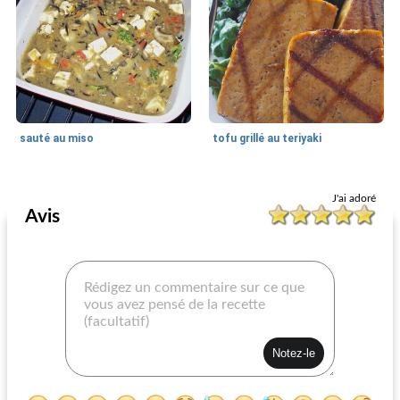
sauté au miso
tofu grillé au teriyaki
Soja / tofu
60
min
Soja / tofu
25
min
J'ai adoré
Avis
bâtonnets de poisson au tofu
houmous jade avec chips de pita