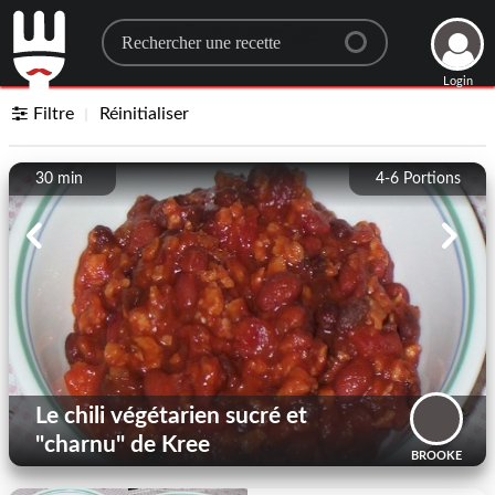
Search for a recipe
Login
Filtre
Réinitialiser
30 min
4-6
Portions
Le chili végétarien sucré et
"charnu" de Kree
BROOKE