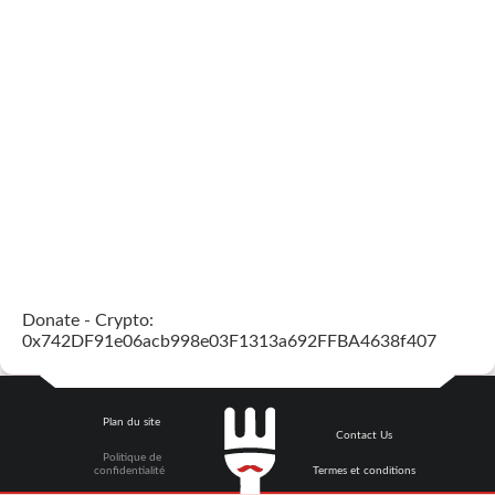
Donate - Crypto:
0x742DF91e06acb998e03F1313a692FFBA4638f407
Plan du site
Contact Us
Politique de
confidentialité
Termes et conditions