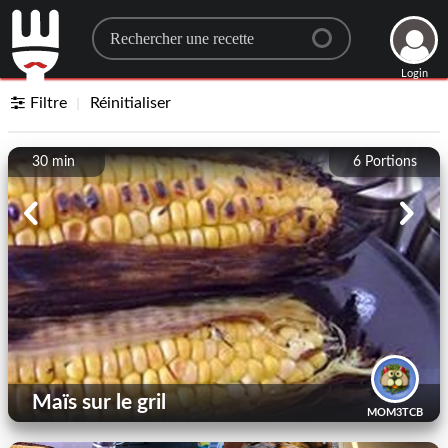
Search for a recipe
Login
Filtre
Réinitialiser
30 min
6
Portions
Maïs sur le gril
MOM3TCB