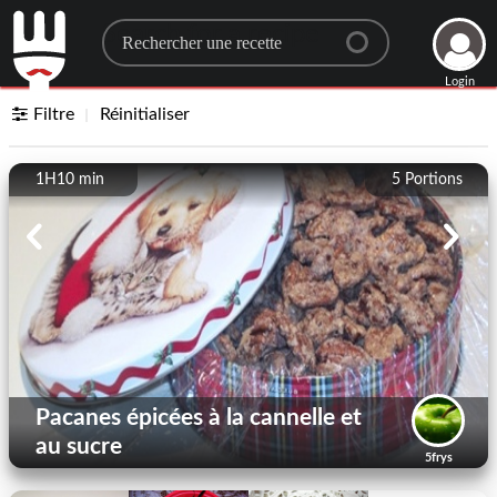
Search for a recipe
Login
Filtre
Réinitialiser
1H10 min
5
Portions
Pacanes épicées à la cannelle et
au sucre
5frys