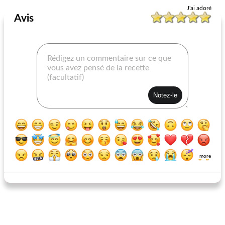
Four
80
min
Four
75
min
J'ai adoré
Avis
cocotte de riz et de maïs au four
cocotte de chou roulé
more