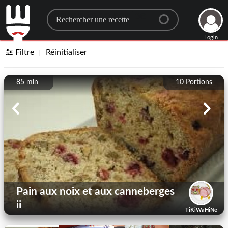
Search for a recipe
Login
Filtre
Réinitialiser
85 min
10
Portions
Pain aux noix et aux canneberges
ii
TiKiWaHiNe