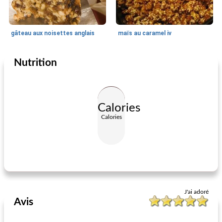
gâteau aux noisettes anglais
maïs au caramel iv
Nutrition
Vacances et événements
1600
min
Vacances et événements
115
min
Calories
Calories
gâteau au fromage de canne à sucre
biscuits sablés aux noix allemandes
J'ai adoré
Avis