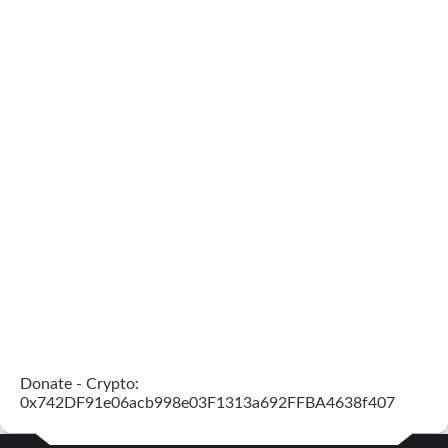
Donate - Crypto:
0x742DF91e06acb998e03F1313a692FFBA4638f407