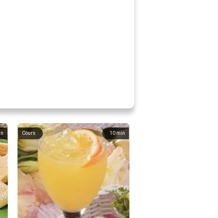
in
Cours
10
min