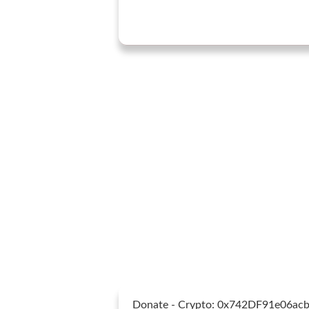
Donate - Crypto: 0x742DF91e06a