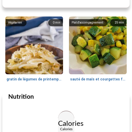
Végétarien
0
min
Plat d'accompagnement
25
min
gratin de légumes de printemps crémeux au grana padano
sauté de maïs et courgettes fraîches
Nutrition
Plat d'accompagnement
40
min
Plat d'accompagnement
5175
min
Calories
Calories