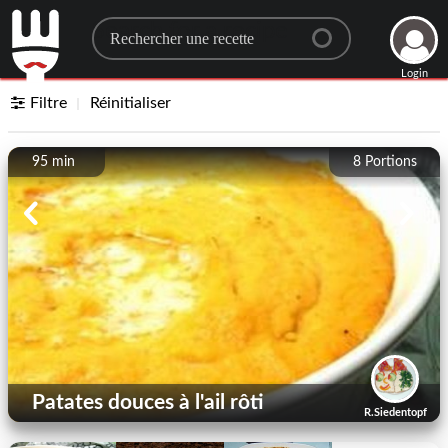
Search for a recipe
Login
Filtre
Réinitialiser
95 min
8
Portions
Patates douces à l'ail rôti
R.Siedentopf