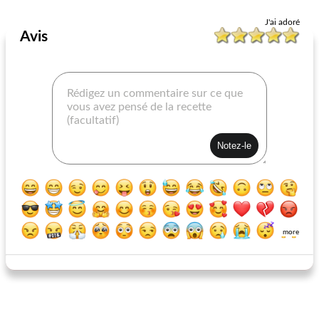
Poitrine de poulet
75
min
Poitrine de poulet
45
min
J'ai adoré
Avis
poulet de la cité interdite
pizza salade poulet césar
more