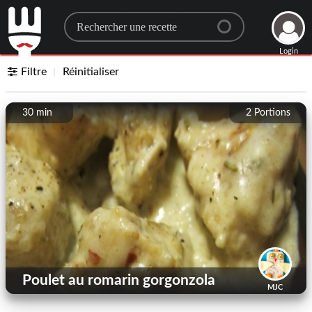
Search for a recipe
Login
Filtre
Réinitialiser
30 min
2
Portions
Poulet au romarin gorgonzola
MJC