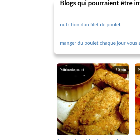
Blogs qui pourraient être i
nutrition dun filet de poulet
manger du poulet chaque jour vous ai
Poitrine de poulet
30
min
P