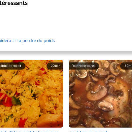
ntéressants
dera t il a perdre du poids
oitrine de poulet
20
min
Poitrine de poulet
30
m