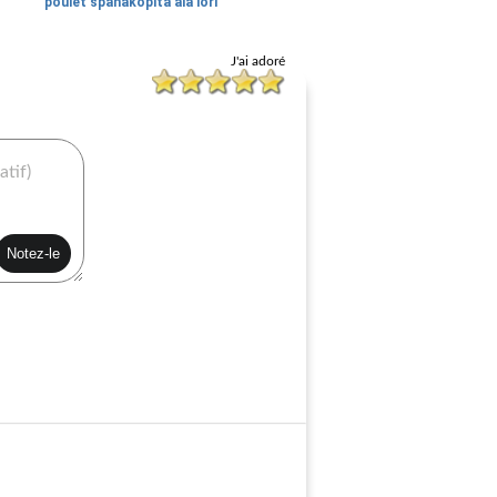
poulet spanakopita ala lori
J'ai adoré