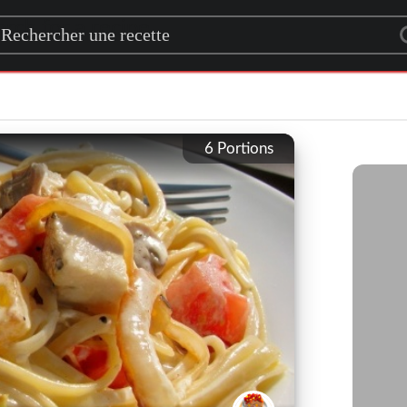
rch for a recipe
6
Portions