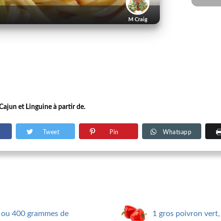
M Craig
Cajun et Linguine à partir de.
Tweet
Pin
Whatsapp
e ou 400 grammes de
1 gros poivron vert