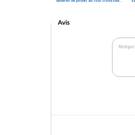
lanières de poulet au four croustillantes
Avis