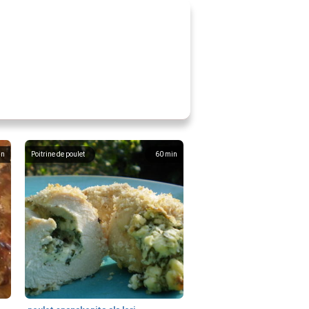
in
Poitrine de poulet
60
min