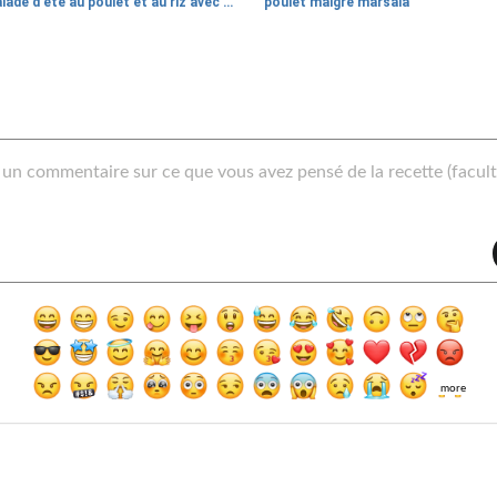
salade d'été au poulet et au riz avec vinaigrette au terragon
poulet maigre marsala
more